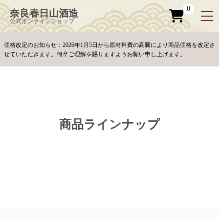
お問い合わせ
ペ
ー
0
奈良春日山酒造
ジ
の
公式オンラインショップ
先
頭
で
す
コ
価格改定のお知らせ：2026年1月5日から原材料費の高騰により商品価格を改定さ
ン
テ
せていただきます。何卒ご理解を賜りますようお願い申し上げます。
ン
ツ
エ
リ
ア
へ
ナ
ビ
ゲ
ー
シ
ョ
ン
へ
商品ラインナップ