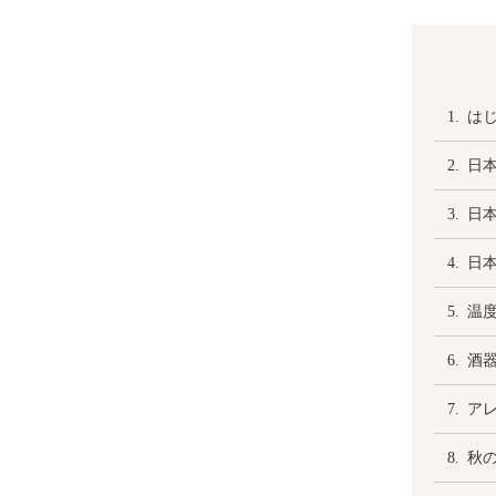
は
日
日
日
温
酒
ア
秋