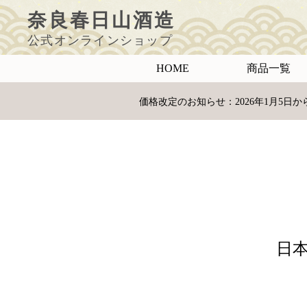
ペ
ー
奈良春日山酒造
ジ
の
先
頭
公式オンラインショップ
で
す
コ
ン
HOME
商品一覧
テ
ン
ツ
エ
リ
価格改定のお知らせ：2026年1月5
ア
へ
ナ
ビ
ゲ
ー
シ
ョ
ン
へ
日