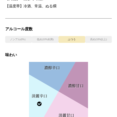
【温度帯】冷酒、常温、ぬる燗
アルコール度数
ノンアル(0%）
低め(10%未満)
ふつう
高め(18%以上)
味わい