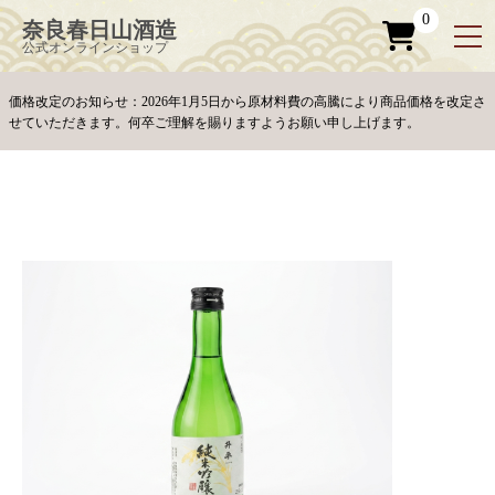
お問い合わせ
ペ
ー
0
奈良春日山酒造
ジ
の
公式オンラインショップ
先
頭
で
す
コ
価格改定のお知らせ：2026年1月5日から原材料費の高騰により商品価格を改定さ
ン
テ
せていただきます。何卒ご理解を賜りますようお願い申し上げます。
ン
ツ
エ
リ
ア
へ
ナ
ビ
ゲ
ー
シ
ョ
ン
へ