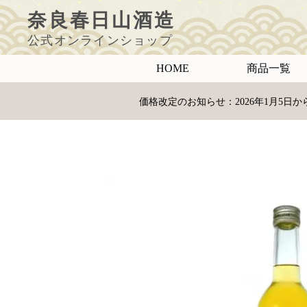
ペ
ー
奈良春日山酒造
ジ
の
先
頭
公式オンラインショップ
で
す
コ
ン
HOME
商品一覧
テ
ン
ツ
エ
リ
価格改定のお知らせ：2026年1月5
ア
へ
ナ
ビ
ゲ
ー
シ
ョ
ン
へ