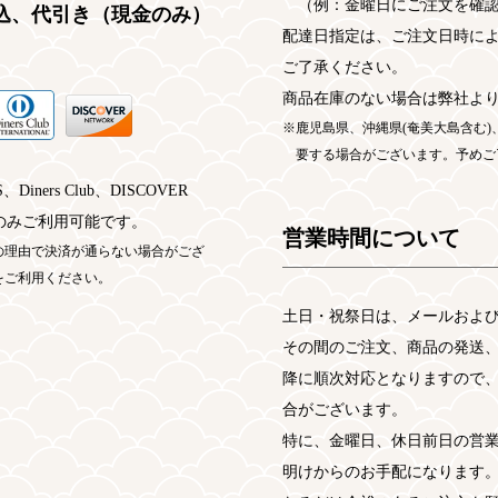
（例：金曜日にご注文を確認
込、代引き（現金のみ）
配達日指定は、ご注文日時に
ご了承ください。
商品在庫のない場合は弊社よ
鹿児島県、沖縄県(奄美大島含む
要する場合がございます。予めご
、Diners Club、DISCOVER
のみご利用可能です。
営業時間について
の理由で決済が通らない場合がござ
をご利用ください。
土日・祝祭日は、メールおよ
その間のご注文、商品の発送
降に順次対応となりますので
合がございます。
特に、金曜日、休日前日の営
明けからのお手配になります