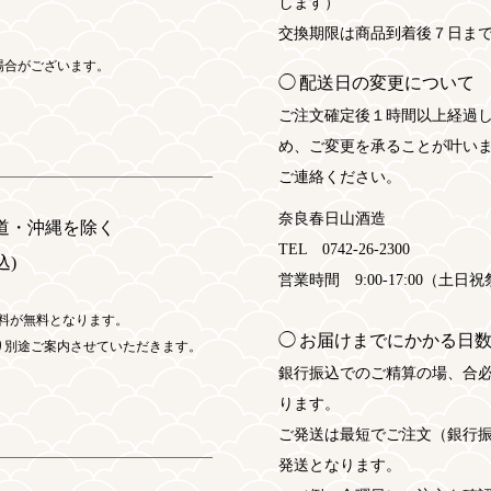
します）
交換期限は商品到着後７日ま
場合がございます。
配送日の変更について
ご注文確定後１時間以上経過
め、ご変更を承ることが叶いま
ご連絡ください。
奈良春日山酒造
道・沖縄を除く
TEL 0742-26-2300
込)
営業時間 9:00-17:00（土
配送料が無料となります。
お届けまでにかかる日
り別途ご案内させていただきます。
銀行振込でのご精算の場、合
ります。
ご発送は最短でご注文（銀行
発送となります。