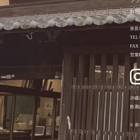
プラ
お問
奈良
TEL 
FAX 
営業
20
飲酒
©︎