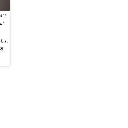
09.26
い
い味わ
酒