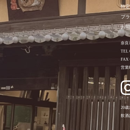
特定
プラ
お問
奈良
TEL 
FAX 
営業
20
飲酒