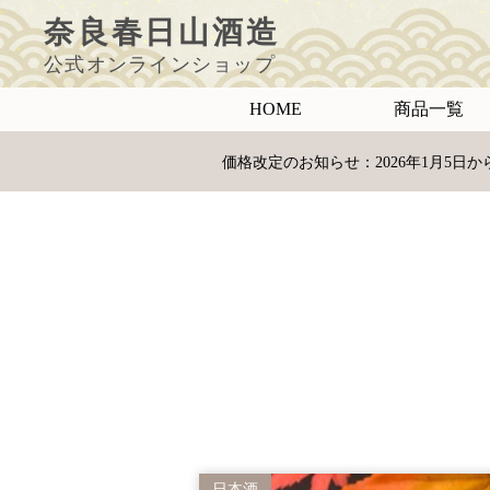
ペ
ー
奈良春日山酒造
ジ
の
先
頭
公式オンラインショップ
で
す
コ
ン
HOME
商品一覧
テ
ン
ツ
エ
リ
価格改定のお知らせ：2026年1月5
ア
へ
ナ
ビ
ゲ
ー
シ
ョ
ン
へ
日本酒