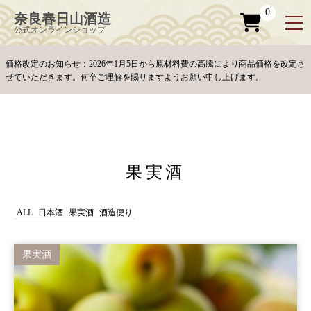
お問い合わせ
ペ
ー
0
奈良春日山酒造
ジ
の
公式オンラインショップ
先
頭
で
す
コ
価格改定のお知らせ：2026年1月5日から原材料費の高騰により商品価格を改定さ
ン
テ
せていただきます。何卒ご理解を賜りますようお願い申し上げます。
ン
ツ
エ
リ
ア
へ
ナ
ビ
ゲ
ー
シ
ョ
ン
果実酒
へ
ALL
日本酒
果実酒
酒造便り
果実酒